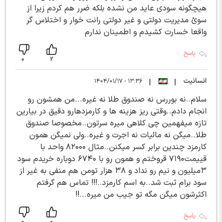
هیچگونه سودی عاید من نشده بلکه ضرر هم کردم زیرا از
سوئ مدیریت دولتی و غیر دولتی رانت خوار و اختلاس گر
واقعا خسارت کشیدم و اطمینان ندارم
پاسخ
0
2
انسانیت
۱۳:۳۶ - ۱۴۰۴/۰۱/۱۷
|
|
سلام..نه بوررس نه صندوق طلا نه غیره...من همشون رو
انجام دادم..وقتی ریز هزینه ها و کارمزدهارو دقیق در بیارین
تازه میفهمین چی کلاهی میره سرتون..مخصوصا صندوق
طلا..میگن نه مالیات نه اجرت و غیره..ولی نمیگن همون
کارمزد چندین برابر کسر میکنن..مثال ۸۲۰۰۰ واحد با
قییمت۷۱۹۰ قروختم و همون رو با ۶۷۴۰ دوباره خریدم سود
۳میلیون و نیم رو نداد و ۳۸ هزار تومن هم منفی به غیر از
سود برام ثبت شد..به اسم کارمزد..!!! تماس هم گرفتم
اکثرشون میگن مگه تو جیب من میره...!!
پاسخ
0
0