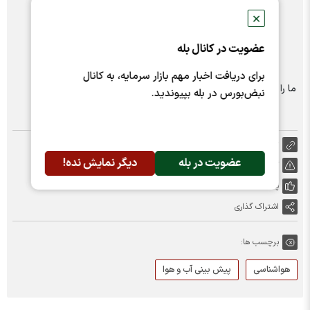
✕
عضویت در کانال بله
برای دریافت اخبار مهم بازار سرمایه، به کانال
ما را در شبکه های اجتماعی دنبال کنید :
نبض‌بورس در بله بپیوندید.
https://nabzebourse.com/000PCw
عضویت در بله
دیگر نمایش نده!
گزارش خطا
پسندها:
0
اشتراک گذاری
برچسب ها:
هواشناسی
پیش بینی آب و هوا