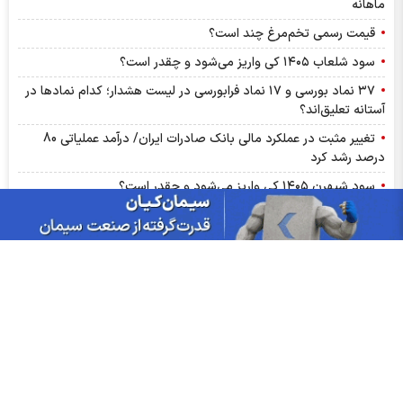
ماهانه
قیمت رسمی تخم‌مرغ چند است؟
سود شلعاب ۱۴۰۵ کی واریز می‌شود و چقدر است؟
۳۷ نماد بورسی و ۱۷ نماد فرابورسی در لیست هشدار؛ کدام نماد‌ها در
آستانه تعلیق‌اند؟
تغییر مثبت در عملکرد مالی بانک صادرات ایران/ درآمد عملیاتی 80
درصد رشد کرد
سود شبهرن ۱۴۰۵ کی واریز می‌شود و چقدر است؟
رشد ۱۶۲ درصدی سود خالص کپشیر در بهار ۱۴۰۵
توقف اجرای دستورالعمل نحوه احراز صلاحیت مدیران عامل
پشت پرده تولید روزانه ۲۰ تن فنر در خگلپا
دلار در کانال ۱۸۸ هزار تومان ماند!
آرامش شکننده در بازار انرژی/ افت قیمت نفت با گشایش‌های تازه در
تنگۀ هرمز
پرواز طلا تا آستانه ۴۳۰۰ دلار با کلید گشایش در تنگه هرمز؛ آیا هدف
بعدی ۵ هزار دلار است؟