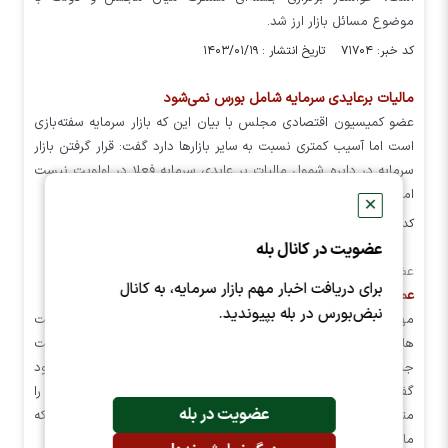
موضوع مسائل بازار ارز شد.
کد خبر: ۷۱۷۰۴ تاریخ انتشار : ۱۴۰۳/۰۱/۱۹
مالیات برعایدی سرمایه شامل بورس نمی‌شود
عضو کمیسیون اقتصادی مجلس با بیان این که بازار سرمایه سفته‌بازی
است اما آسیب کمتری نسبت به سایر بازارها دارد گفت: قرار گرفتن بازار
سرمایه در دایره شمول مالیات بر عایدی سرمایه فعلا در اولویت نیست
اما ممکن است در آینده این اتفاق صورت بگیرد.
✕
کد خبر: ۵۸۸۳۵ تاریخ انتشار : ۱۴۰۲/۰۴/۰۷
عضویت در کانال بله
عضو کمیسیون اقتصادی مجلس در گفتگو با نبض بورس:
برای دریافت اخبار مهم بازار سرمایه، به کانال
عملکرد رئیس سازمان بورس اعتماد را باز گرداند
نبض‌بورس در بله بپیوندید.
مهدی طغیانی در گفت وگو با خبرنگار نبض بورس با اشاره به فعالیت
های سازمان بورس با بیان اینکه مقداری تلاطم در هنگام استقرار دولت
جدید وجود داشت که البته خیلی از این متغیرها دست بورس نبود
گفت: هم در مجلس و هم دولت تلاش شد که مصوباتی که بورس را
عضویت در بله
متلاطم می کند مصوب نشود که خوب هم بود و نتیجه آن این شد که
ما امروز بازار سرمایه به آرامش نسبی رسیده است.