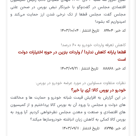
صبح امروز سه شنبه ۴ دی ۱۴۰۳ مهدی طغیانی نائب رئیس کمیسیون
اقتصادی مجلس در گفت‌و‌گو با خبرنگار نبض بورس در صحن علنی
مجلس گفت: مجلس قطعا از تک نرخی شدن ارز حمایت می‌کند و
امیدواریم که بشود!
کد خبر: ۸۹۹۰۴ تاریخ انتشار : ۱۴۰۳/۱۰/۰۴
کاهش تعرفه واردات خودرو به ۶۰ درصد!
قطعا یارانه کاهش ندارد! / واردات بنزین در حوزه اختیارات دولت
است
کد خبر: ۸۸۸۶۸ تاریخ انتشار : ۱۴۰۳/۰۹/۲۱
نظرات متفاوت مسئولین در مورد عرضه خودرو در بورس:
خودرو در بورس کالا؛ آری یا خیر؟
در این گزارش به افزایش قیمت شبانه خودرو و حمایت ها و مخالفت
های دولت و مجلس با ورود آن به بورس کالا پرداختیم و از کمیسیون
های اقتصادی و صنعت و معدن مجلس نظرخواهی کردیم. آیا ورود به
بورس کالا کمکی به کاهش زیان انباشته خودروسازها میکند؟
کد خبر: ۸۷۹۹۵ تاریخ انتشار : ۱۴۰۳/۰۹/۱۱