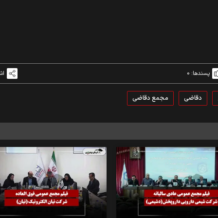
پسندها:
0
اش
دقاضی
مجمع دقاضی