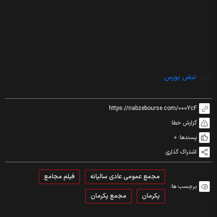
منبع:
نبض بورس
https://nabzebourse.com/000YcF
گزارش خطا
پسندها:
0
اشتراک گذاری
مجمع عمومی عادی سالیانه
فیلم مجامع
برچسب ها:
پکرمان
مجمع پکرمان