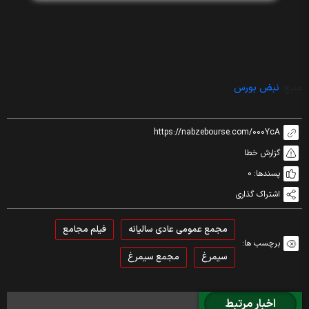
منبع:
نبض بورس
https://nabzebourse.com/000YcA
گزارش خطا
پسندها:
0
اشتراک گذاری
مجمع عمومی عادی سالیانه
فیلم مجامع
برچسب ها:
سیمرغ
مجمع سیمرغ
اخبار مرتبط