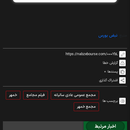
منبع:
نبض بورس
https://nabzebourse.com/000YbL
گزارش خطا
پسندها:
0
اشتراک گذاری
مجمع عمومی عادی سالیانه
فیلم مجامع
خمهر
برچسب ها:
مجمع خمهر
اخبار مرتبط