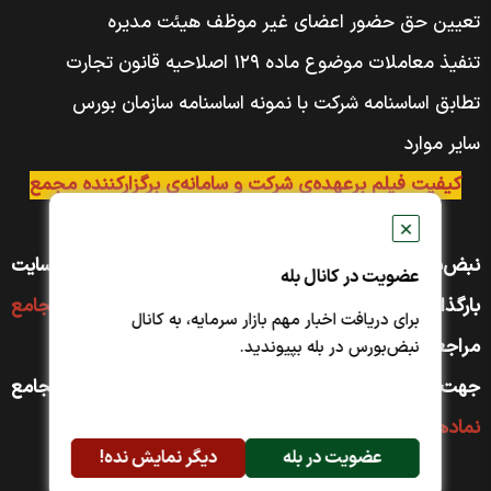
تعیین حق حضور اعضای غیر موظف هیئت مدیره
تنفیذ معاملات موضوع ماده ۱۲۹ اصلاحیه قانون تجارت
تطابق اساسنامه شرکت با نمونه اساسنامه سازمان بورس
سایر موارد
کیفیت فیلم برعهده‌ی شرکت و سامانه‌ی برگزارکننده مجمع
است.
✕
نبض‌بورس مجموعه‌ی جامعی از فیلم مجامع را در سایت
عضویت در کانال بله
بارگذاری کرده است. جهت مشاهده به صفحه
فیلم مجامع
برای دریافت اخبار مهم بازار سرمایه، به کانال
مراجعه کنید
نبض‌بورس در بله بپیوندید.
جهت دسترسی سریع‌تر به مجمع نماد دلخواه به صفحه مجامع
نماد‌های بورسی
مراجعه کنید.
عضویت در بله
دیگر نمایش نده!