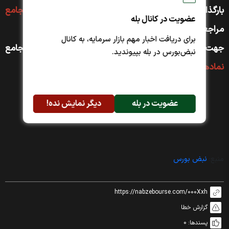
بارگذاری کرده است. جهت مشاهده به صفحه
فیلم مجامع
عضویت در کانال بله
مراجعه کنید
برای دریافت اخبار مهم بازار سرمایه، به کانال
جهت دسترسی سریع‌تر به مجمع نماد دلخواه به صفحه مجامع
نبض‌بورس در بله بپیوندید.
نماد‌های بورسی
مراجعه کنید.
عضویت در بله
دیگر نمایش نده!
منبع:
نبض بورس
https://nabzebourse.com/000Xxh
گزارش خطا
پسندها:
0