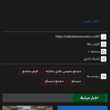
منبع:
نبض بورس
https://nabzebourse.com/000XtP
گزارش خطا
پسندها:
0
اشتراک گذاری
مجمع عمومی عادی سالیانه
فیلم مجامع
برچسب ها:
سیسکو
مجمع سیسکو
اخبار مرتبط