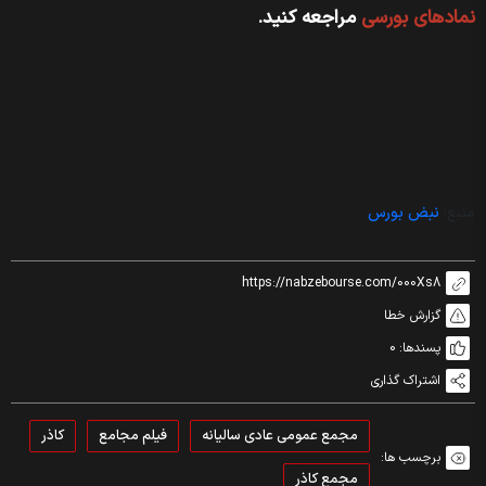
نماد‌های بورسی
مراجعه کنید.
منبع:
نبض بورس
https://nabzebourse.com/000Xs8
گزارش خطا
پسندها:
0
اشتراک گذاری
مجمع عمومی عادی سالیانه
فیلم مجامع
کاذر
برچسب ها:
مجمع کاذر