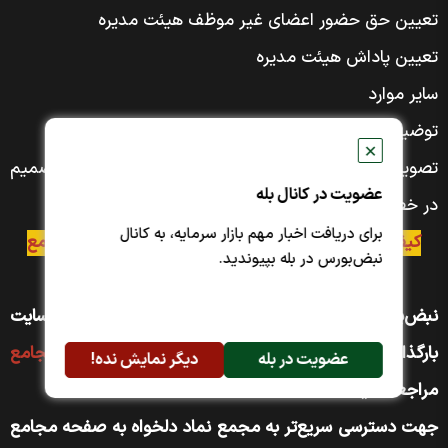
تعیین حق حضور اعضای غیر موظف هیئت مدیره
تعیین پاداش هیئت مدیره
سایر موارد
توضیحات:
✕
تصویب معاملات مشمول ماده ۱۲۹ قانون تجارت اتخاذ تصمیم
عضویت در کانال بله
در خصوص تقسیم سود
برای دریافت اخبار مهم بازار سرمایه، به کانال
کیفیت فیلم برعهده‌ی شرکت و سامانه‌ی برگزارکننده مجمع
نبض‌بورس در بله بپیوندید.
است.
نبض‌بورس مجموعه‌ی جامعی از فیلم مجامع را در سایت
بارگذاری کرده است. جهت مشاهده به صفحه
فیلم مجامع
عضویت در بله
دیگر نمایش نده!
مراجعه کنید
جهت دسترسی سریع‌تر به مجمع نماد دلخواه به صفحه مجامع