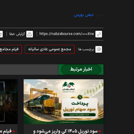
منبع:
نبض بورس
https://nabzebourse.com/000Xrw
گزارش خطا
مجمع عمومی عادی سالیانه
فیلم مجامع
برچسب ها:
اخبار مرتبط
سود توریل ۱۴۰۵ کی واریز می‌شود و
فیلم م