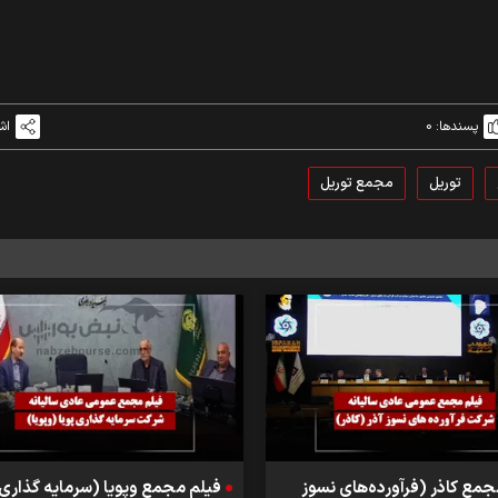
پسندها:
0
اش
توریل
مجمع توریل
جمع کاذر (فرآورده‌های نسوز
فیلم مجمع وپویا (سرمایه گذاری 