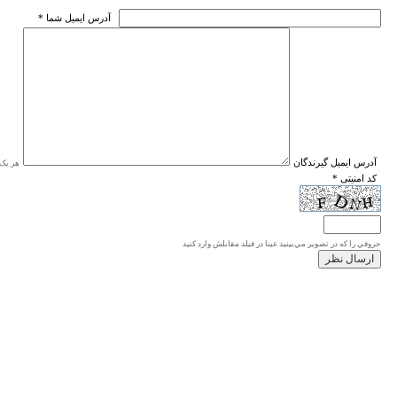
* آدرس ايميل شما
* آدرس ايميل گيرندگان
هر یک ا
* کد امنیتی
حروفي را كه در تصوير مي‌بينيد عينا در فيلد مقابلش وارد كنيد