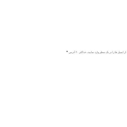
ز ایمیل ها را در یک سطر وارد نمایید، حداکثر ۲۰ آدرس