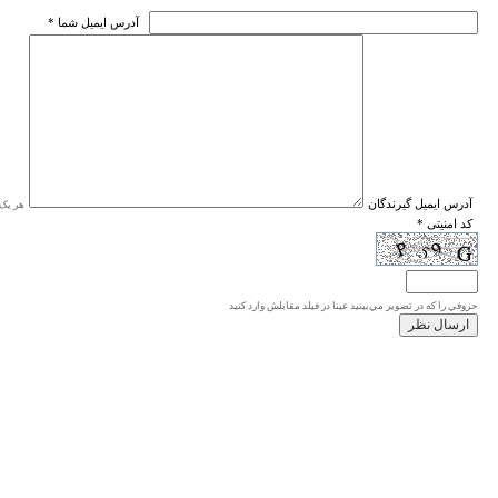
* آدرس ايميل شما
* آدرس ايميل گيرندگان
هر یک ا
* کد امنیتی
حروفي را كه در تصوير مي‌بينيد عينا در فيلد مقابلش وارد كنيد