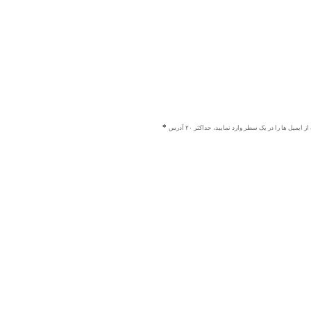
ز ایمیل ها را در یک سطر وارد نمایید، حداکثر ۲۰ آدرس