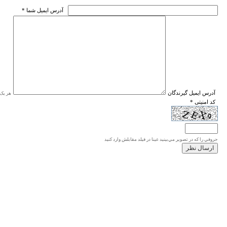
* آدرس ايميل شما
* آدرس ايميل گيرندگان
هر یک ا
* کد امنیتی
حروفي را كه در تصوير مي‌بينيد عينا در فيلد مقابلش وارد كنيد