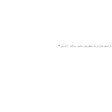
ز ایمیل ها را در یک سطر وارد نمایید، حداکثر ۲۰ آدرس