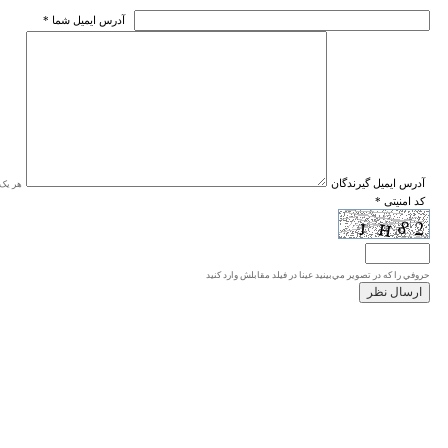
* آدرس ايميل شما
* آدرس ايميل گيرندگان
هر یک ا
* کد امنیتی
حروفي را كه در تصوير مي‌بينيد عينا در فيلد مقابلش وارد كنيد