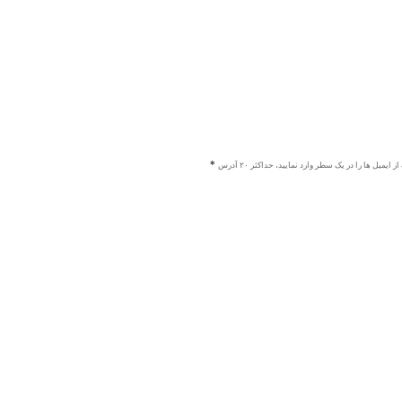
ز ایمیل ها را در یک سطر وارد نمایید، حداکثر ۲۰ آدرس