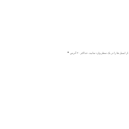
ز ایمیل ها را در یک سطر وارد نمایید، حداکثر ۲۰ آدرس