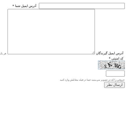
* آدرس ايميل شما
* آدرس ايميل گيرندگان
هر یک ا
* کد امنیتی
حروفي را كه در تصوير مي‌بينيد عينا در فيلد مقابلش وارد كنيد