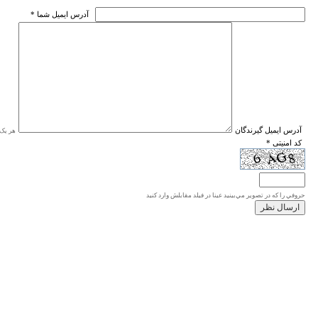
* آدرس ايميل شما
* آدرس ايميل گيرندگان
هر یک ا
* کد امنیتی
حروفي را كه در تصوير مي‌بينيد عينا در فيلد مقابلش وارد كنيد