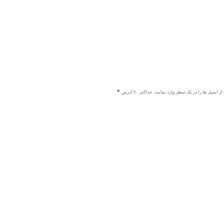
ز ایمیل ها را در یک سطر وارد نمایید، حداکثر ۲۰ آدرس