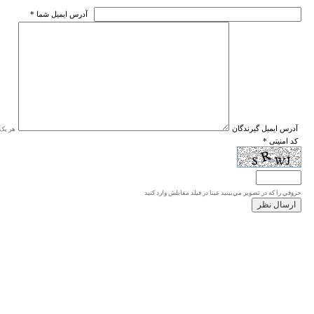
* آدرس ايميل شما
* آدرس ايميل گيرندگان
هر یک ا
* کد امنیتی
حروفي را كه در تصوير مي‌بينيد عينا در فيلد مقابلش وارد كنيد