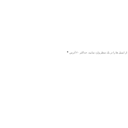
ز ایمیل ها را در یک سطر وارد نمایید، حداکثر ۲۰ آدرس