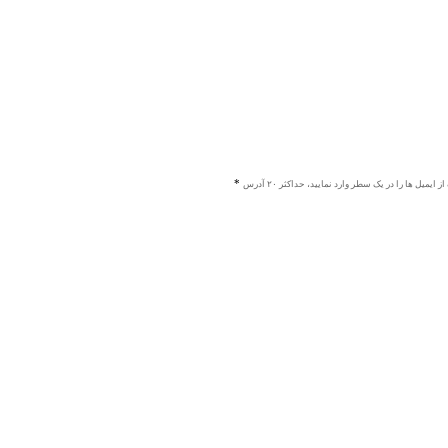
ز ایمیل ها را در یک سطر وارد نمایید، حداکثر ۲۰ آدرس