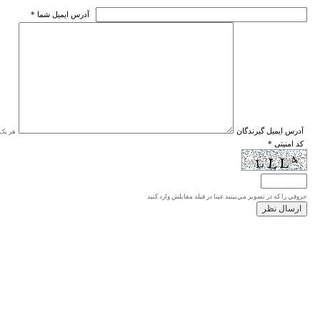
* آدرس ايميل شما
* آدرس ايميل گيرندگان
هر یک ا
* کد امنیتی
حروفي را كه در تصوير مي‌بينيد عينا در فيلد مقابلش وارد كنيد