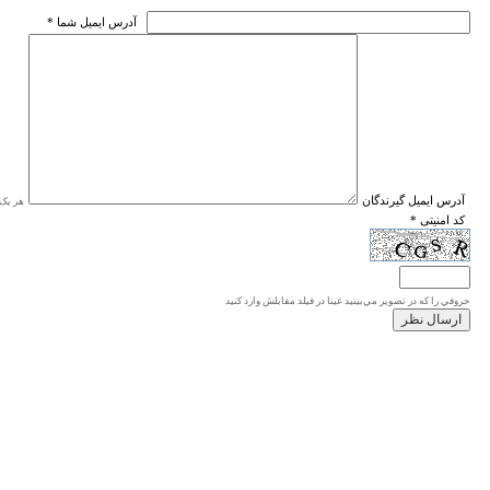
* آدرس ايميل شما
* آدرس ايميل گيرندگان
هر یک ا
* کد امنیتی
حروفي را كه در تصوير مي‌بينيد عينا در فيلد مقابلش وارد كنيد