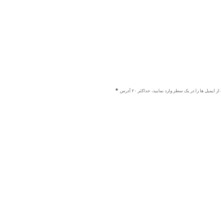
ز ایمیل ها را در یک سطر وارد نمایید، حداکثر ۲۰ آدرس