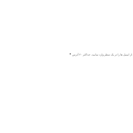
ز ایمیل ها را در یک سطر وارد نمایید، حداکثر ۲۰ آدرس