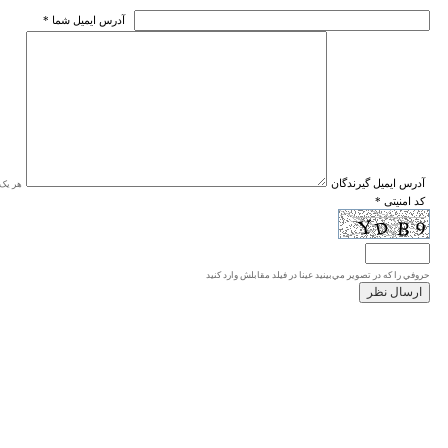
* آدرس ايميل شما
* آدرس ايميل گيرندگان
هر یک ا
* کد امنیتی
حروفي را كه در تصوير مي‌بينيد عينا در فيلد مقابلش وارد كنيد