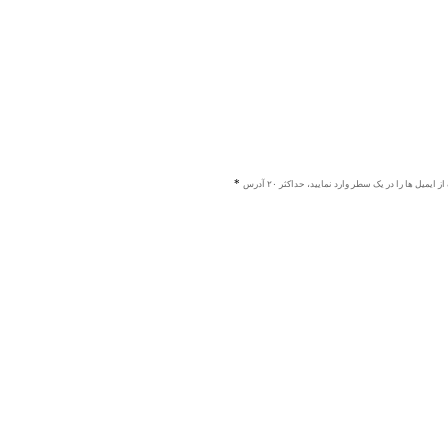
ز ایمیل ها را در یک سطر وارد نمایید، حداکثر ۲۰ آدرس