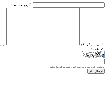
* آدرس ايميل شما
* آدرس ايميل گيرندگان
هر یک ا
* کد امنیتی
حروفي را كه در تصوير مي‌بينيد عينا در فيلد مقابلش وارد كنيد