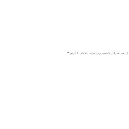
ز ایمیل ها را در یک سطر وارد نمایید، حداکثر ۲۰ آدرس