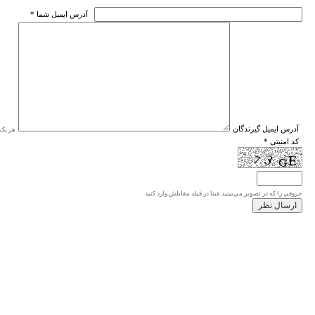
* آدرس ايميل شما
* آدرس ايميل گيرندگان
هر یک ا
* کد امنیتی
حروفي را كه در تصوير مي‌بينيد عينا در فيلد مقابلش وارد كنيد