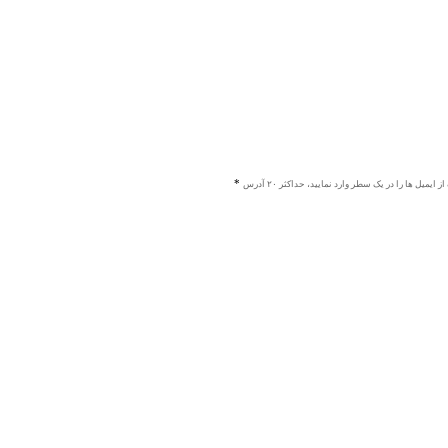
ز ایمیل ها را در یک سطر وارد نمایید، حداکثر ۲۰ آدرس