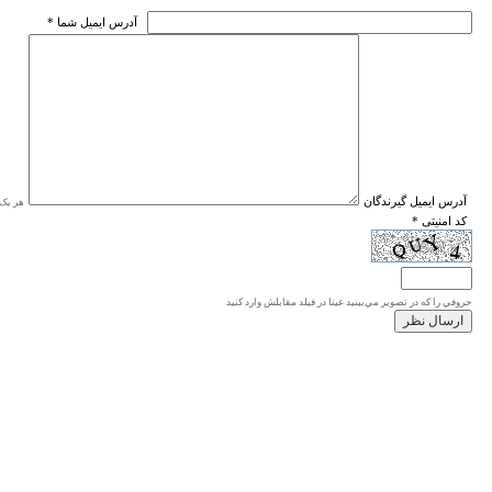
* آدرس ايميل شما
* آدرس ايميل گيرندگان
هر یک ا
* کد امنیتی
حروفي را كه در تصوير مي‌بينيد عينا در فيلد مقابلش وارد كنيد