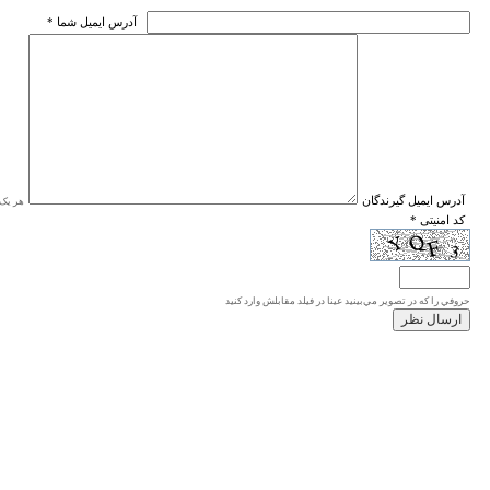
* آدرس ايميل شما
* آدرس ايميل گيرندگان
هر یک ا
* کد امنیتی
حروفي را كه در تصوير مي‌بينيد عينا در فيلد مقابلش وارد كنيد