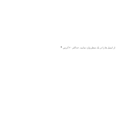
ز ایمیل ها را در یک سطر وارد نمایید، حداکثر ۲۰ آدرس