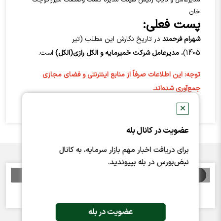
مدیرعامل و نایب رئیس هیئت مدیره کشت وصنعت میرزاکوچک
خان
پست فعلی:
شهرام فرحمند
در تاریخ نگارش این مطلب (تیر
1405)،
مدیرعامل
شرکت خميرمايه و الکل رازي(الکل)
است.
توجه: این اطلاعات صرفاً از منابع اینترنتی و فضای مجازی
جمع‌آوری شده‌اند.
✕
عضویت در کانال بله
برای دریافت اخبار مهم بازار سرمایه، به کانال
نبض‌بورس در بله بپیوندید.
اخبار مرتبط
خبری یافت نشد
عضویت در بله