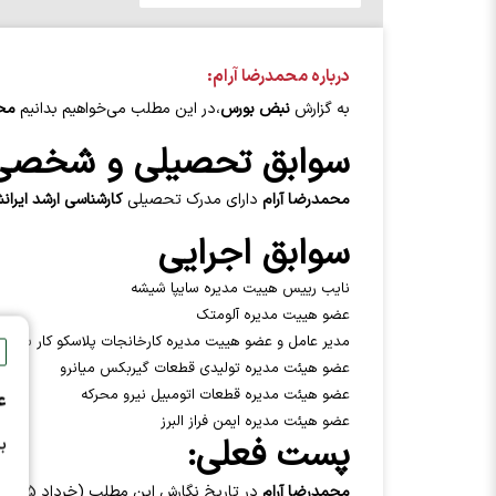
درباره محمدرضا آرام:
به گزارش
نبض بورس
،در این مطلب می‌خواهیم بدانیم
محم
سوابق تحصیلی و شخصی
محمدرضا آرام
دارای مدرک تحصیلی
کارشناسی ارشد ایرا
سوابق اجرایی
نایب رییس هییت مدیره سایپا شیشه
عضو هییت مدیره آلومتک
مدیر عامل و عضو هییت مدیره کارخانجات پلاسکو کار سایپا
عضو هیئت مدیره تولیدی قطعات گیربکس میانرو
عضو هیئت مدیره قطعات اتومبیل نیرو محرکه
ع
عضو هیئت مدیره ایمن فراز البرز
پست فعلی:
ب
محمدرضا آرام
در تاریخ نگارش این مطلب (خرداد 1405)،