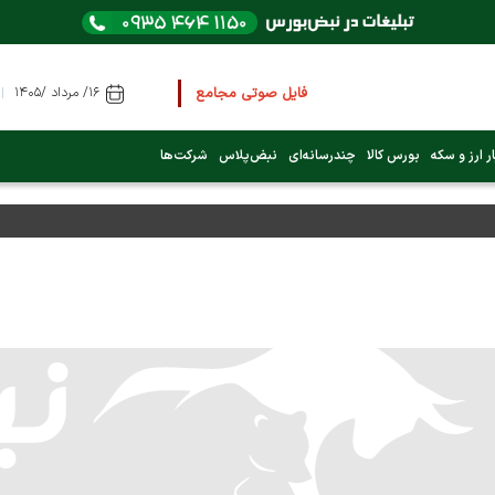
فایل صوتی مجامع و کنفرانس ها
را از اینجا گوش کنید
۱۶/ مرداد /۱۴۰۵
ر ارز و سکه
بورس کالا
چندرسانه‌ای
نبض‌پلاس
شرکت‌ها
عرضه اولیه بعدی کدام نماد است؟ (کلیک کنید)
فوری:
پرداخت وام 200 میلیونی بورس از روز شنبه ۹ خرداد ۱۴۰۵
فوری:
شاخص کل کانال 4 میلیون واحد را رد کرد