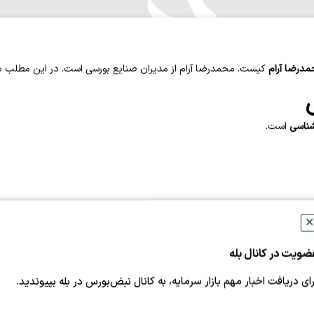
درضا آرام
کیست. محمدرضا آرام
از مدیران صنایع بورسی است. در این مطلب بیش
نشناسی
است.
✕
ضویت در کانال بله
رای دریافت اخبار مهم بازار سرمایه، به کانال نبض‌بورس در بله بپیوندید.
مدیرعامل
شرکت سايپا شيشه(کساپا)
است.