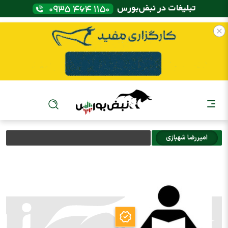
اميررضا شهبازي