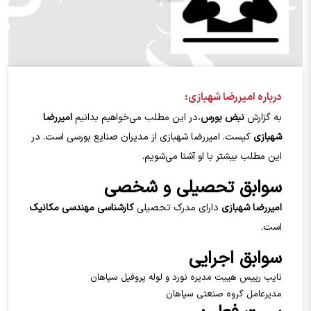
درباره اميررضا شهبازي:
به گزارش
نبض بورس
،در این مطلب می‌خواهیم بدانیم
اميررضا
شهبازي
کیست. اميررضا شهبازي
از مدیران صنایع بورسی است. در
این مطلب بیشتر با او آشنا می‌شویم.
سوابق تحصیلی و شخصی
اميررضا شهبازي
دارای مدرک تحصیلی
کارشناسی مهندسی مکانیک
است.
سوابق اجرایی
نایب رییس هییت مدیره نورد و لوله پروفیل سپاهان
مدیرعامل گروه صنعتی سپاهان