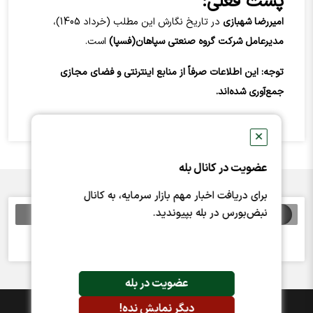
پست فعلی:
اميررضا شهبازي
در تاریخ نگارش این مطلب (خرداد 1405)،
مدیرعامل
شرکت گروه صنعتي سپاهان(فسپا)
است.
توجه: این اطلاعات صرفاً از منابع اینترنتی و فضای مجازی
جمع‌آوری شده‌اند.
✕
عضویت در کانال بله
برای دریافت اخبار مهم بازار سرمایه، به کانال
نبض‌بورس در بله بپیوندید.
اخبار مرتبط
خبری یافت نشد
عضویت در بله
دیگر نمایش نده!