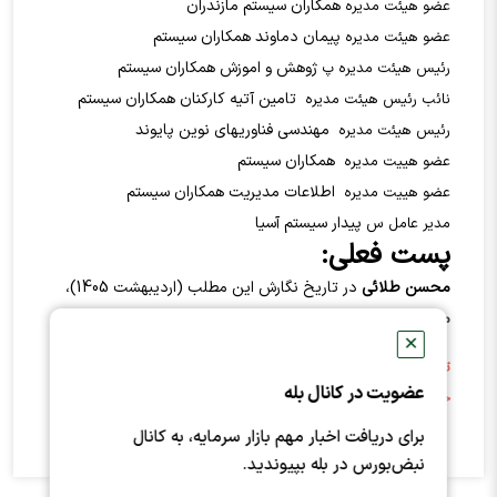
همکاران سیستم مازندران
عضو هیئت مدیره
پیمان دماوند همکاران سیستم
عضو هیئت مدیره
ژوهش و اموزش همکاران سیستم
رئیس هیئت مدیره پ
تامین آتیه کارکنان همکاران سیستم
نائب رئیس هیئت مدیره
مهندسی فناوریهای نوین پایوند
رئیس هیئت مدیره
همکاران سیستم
عضو هییت مدیره
اطلاعات مدیریت همکاران سیستم
عضو هییت مدیره
پیدار سیستم آسیا
مدیر عامل س
پست فعلی:
محسن طلائي
در تاریخ نگارش این مطلب (اردیبهشت 1405)،
مدیرعامل
شرکت سپيدار سيستم آسيا
(سپیدار)
است.
✕
توجه: این اطلاعات صرفاً از منابع اینترنتی و فضای مجازی
عضویت در کانال بله
جمع‌آوری شده‌اند.
برای دریافت اخبار مهم بازار سرمایه، به کانال
نبض‌بورس در بله بپیوندید.