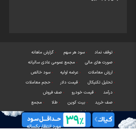
توقف نماد
سود هر سهم
گزارش ماهانه
صورت های مالی
مجمع عمومی عادی سالیانه
ارزش معاملات
عرضه اولیه
سود خالص
تحلیل تکنیکال
قیمت دلار
حجم معاملات
درآمد
قیمت خودرو
صف فروش
صف خرید
بیت کوین
طلا
مجمع
کدال
سود انباشته
مجمع عمومی فوق العاده
قیمت سکه
بانک مرکزی