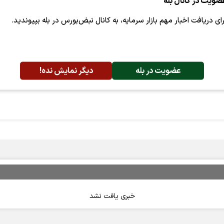
ضویت در کانال بله
رای دریافت اخبار مهم بازار سرمایه، به کانال نبض‌بورس در بله بپیوندید.
،
سرپرست شرکت صنايع الکترونيک ماديران(الکتروماد)
است.
عضویت در بله
دیگر نمایش نده!
جمع‌آوری شده‌اند.
خبری یافت نشد