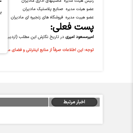
ع
ماشینهای اداری مادیران
رئیس هیئت مدیره
صنایع پلاستیک مادیران
عضو هیئت مدیره
ب
فروشگاه های زنجیره ای مادیران
عضو هییت مدیره
پست فعلی:
اميرمسعود اميري
در تاریخ نگارش این مطلب (اردیبهشت 1405)
توجه: این اطلاعات صرفاً از منابع اینترنتی و فضای مجازی 
اخبار مرتبط