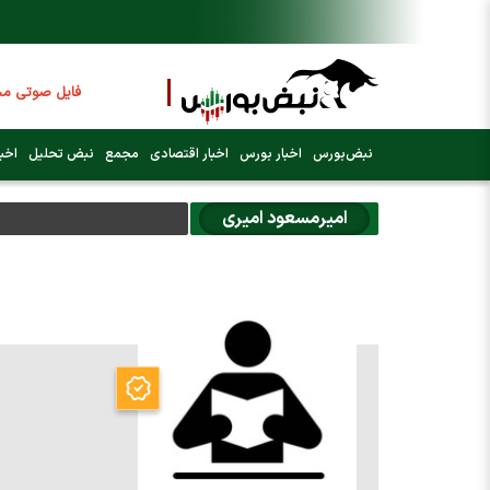
فایل صوتی مجا
نبض‌بورس
اخبار بورس
اخبار اقتصادی
مجمع
نبض تحلیل
اخبا
عرضه اولیه بعد
اميرمسعود اميري
فوری:
پرداخت وام 200 میلیونی بورس از روز شنبه
فوری:
شاخص کل کانال 4 میلی