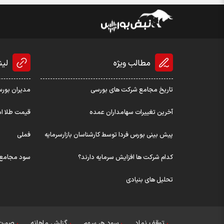
مطالب ویژه
لین
تاریخ مجامع شرکت های بورسی
مدیران بور
آخرین تغییرات سهامداران عمده
قیمت طلا ام
پیش بینی بورس فردا توسط کارشناسان بازارسرمایه
فملی
کدام شرکت ها افزایش سرمایه دارند؟
سود مجامع
تحلیل های بنیادی
توقف نماد
سود هر سهم
گزارش ماهانه
صورت 