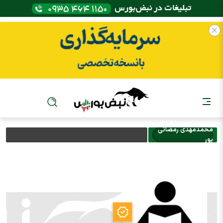
محمدمهدي رمضاني
پور