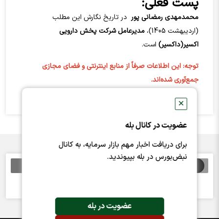
پست فعلی:
محمدمهدي رمضاني پور
در تاریخ نگارش این مطلب
(اردیبهشت 1405)،
مدیرعامل
شرکت پخش دارويي
اکسير
(داکسیر)
است.
توجه: این اطلاعات صرفاً از منابع اینترنتی و فضای مجازی
جمع‌آوری شده‌اند.
✕
عضویت در کانال بله
برای دریافت اخبار مهم بازار سرمایه، به کانال
نبض‌بورس در بله بپیوندید.
اخبار مرتبط
خبری یافت نشد
عضویت در بله