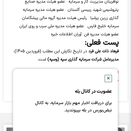
نوآفرینان مدیریت کار و سرمایه
عضو هیئت مدیره صنایع
پتروشیمی شهید رییسی گلستان
عضو هیئت مدیره سرمایه
گذاری زرین پرشیا
رئیس هیئت مدیره گروه مالی پیشگامان
سرمایه خلیج فارس
عضو هیئت مدیره ملی سرب و روی ایران
عضو هیئت مدیره فن آوران اطلاعات خبره
پست فعلی:
فرهاد ذات علي فرد
در تاریخ نگارش این مطلب (فروردین 1405)،
مدیرعامل
شرکت سرمايه گذاري سپه
(وسپه)
است.
توجه: این اطلاعات صرفاً از منابع اینترنتی و فضای مجازی
✕
جمع‌آوری شده‌اند.
عضویت در کانال بله
برای دریافت اخبار مهم بازار سرمایه، به کانال
نبض‌بورس در بله بپیوندید.