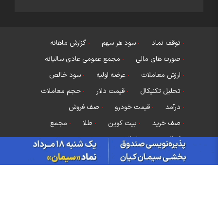
توقف نماد
سود هر سهم
گزارش ماهانه
صورت های مالی
مجمع عمومی عادی سالیانه
ارزش معاملات
عرضه اولیه
سود خالص
تحلیل تکنیکال
قیمت دلار
حجم معاملات
درآمد
قیمت خودرو
صف فروش
صف خرید
بیت کوین
طلا
مجمع
کدال
سود انباشته
مجمع عمومی فوق العاده
قیمت سکه
بانک مرکزی